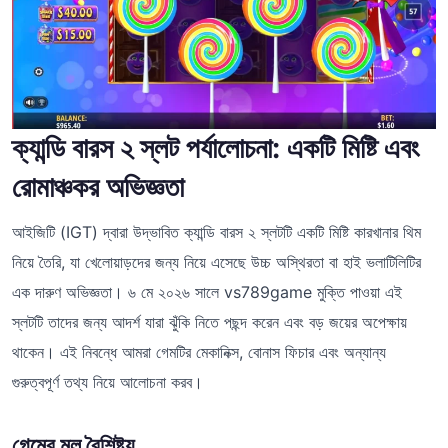
ক্যান্ডি বারস ২ স্লট পর্যালোচনা: একটি মিষ্টি এবং
রোমাঞ্চকর অভিজ্ঞতা
আইজিটি (IGT) দ্বারা উদ্ভাবিত ক্যান্ডি বারস ২ স্লটটি একটি মিষ্টি কারখানার থিম
নিয়ে তৈরি, যা খেলোয়াড়দের জন্য নিয়ে এসেছে উচ্চ অস্থিরতা বা হাই ভলাটিলিটির
এক দারুণ অভিজ্ঞতা। ৬ মে ২০২৬ সালে vs789game মুক্তি পাওয়া এই
স্লটটি তাদের জন্য আদর্শ যারা ঝুঁকি নিতে পছন্দ করেন এবং বড় জয়ের অপেক্ষায়
থাকেন। এই নিবন্ধে আমরা গেমটির মেকানিক্স, বোনাস ফিচার এবং অন্যান্য
গুরুত্বপূর্ণ তথ্য নিয়ে আলোচনা করব।
গেমের মূল বৈশিষ্ট্য