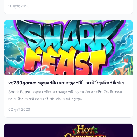
vs789game...
18 জুলাই 2026
vs789game: সমুদ্রের গভীরে এক অদ্ভুত পার্টি – একটি বিস্তারিত পর্যালোচনা
Shark Feast: সমুদ্রের গভীরে এক অদ্ভুত পার্টি সমুদ্রের নীল জলরাশির নিচে কি কখনো
কোনো উৎসবের কথা ভেবেছেন? সাধারণত আমরা সমুদ্রের...
02 জুলাই 2026