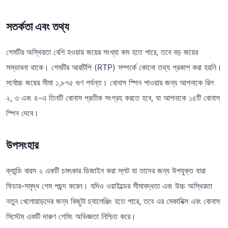
সতর্কতা এবং তথ্য
গেমটির অস্থিরতা বেশি হওয়ায় জয়ের সংখ্যা কম হতে পারে, তবে বড় জয়ের
সম্ভাবনা থাকে। গেমটির আরটিপি (RTP) সম্পর্কে কোনো তথ্য প্রকাশ করা হয়নি।
সর্বোচ্চ জয়ের সীমা ১,৮৭৫ গুণ পর্যন্ত। বোনাস স্পিন পাওয়ার জন্য আপনাকে রিল
২, ৩ এবং ৪-এ তিনটি বোনাস প্রতীক সংগ্রহ করতে হবে, যা আপনাকে ১৫টি বোনাস
স্পিন দেবে।
উপসংহার
ক্যান্ডি বারস ২ একটি চমৎকার ডিজাইন করা স্লট যা তাদের জন্য উপযুক্ত যারা
ফিচার-সমৃদ্ধ গেম পছন্দ করেন। যদিও ওয়াইল্ডের সীমাবদ্ধতা এবং উচ্চ অস্থিরতা
নতুন খেলোয়াড়দের জন্য কিছুটা চ্যালেঞ্জিং হতে পারে, তবে এর মেকানিক্স এবং বোনাস
সিস্টেম একটি দারুণ গেমিং অভিজ্ঞতা নিশ্চিত করে।