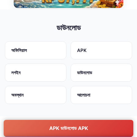
ডাউনলোড
অফিসিয়াল
APK
লগইন
ডাউনলোড
অবস্থান
আলোচনা
APK ডাউনলোড APK