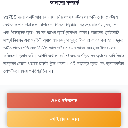
আমাদের সম্পর্কে
vs789
হলো একটি আধুনিক এবং নির্ভরযোগ্য সফটওয়্যার ডাউনলোড প্ল্যাটফর্ম
যেখানে আপনি সামাজিক যোগাযোগ, ভিডিও স্ট্রিমিং, নিত্যপ্রয়োজনীয় টুলস, গেম
এবং শিক্ষামূলক অ্যাপ সহ সব ধরণের অ্যাপ্লিকেশন পাবেন। আমাদের প্ল্যাটফর্মটি
সম্পূর্ণ নিরাপদ এবং প্রতিটি অ্যাপ ম্যালওয়্যার মুক্ত কিনা তা যাচাই করা হয়। দ্রুত
ডাউনলোডের গতি এবং নিয়মিত আপডেটের মাধ্যমে আমরা ব্যবহারকারীদের সেরা
অভিজ্ঞতা প্রদান করি। আপনি এখানে লেটেস্ট এবং জনপ্রিয় সব অ্যাপের অফিসিয়াল
সংস্করণ কোনো ঝামেলা ছাড়াই খুঁজে পাবেন। এটি অত্যন্ত দ্রুত এবং ব্যবহারকারীর
গোপনীয়তা রক্ষায় প্রতিশ্রুতিবদ্ধ।
APK ডাউনলোড
এখনই নিবন্ধন করুন