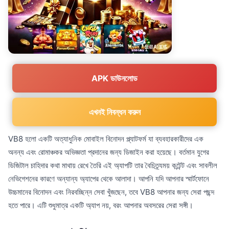
APK ডাউনলোড
এখনই নিবন্ধন করুন
VB8 হলো একটি অত্যাধুনিক মোবাইল বিনোদন প্ল্যাটফর্ম যা ব্যবহারকারীদের এক
অনন্য এবং রোমাঞ্চকর অভিজ্ঞতা প্রদানের জন্য ডিজাইন করা হয়েছে। বর্তমান যুগের
ডিজিটাল চাহিদার কথা মাথায় রেখে তৈরি এই অ্যাপটি তার বৈচিত্র্যময় কন্টেন্ট এবং সাবলীল
নেভিগেশনের কারণে অন্যান্য অ্যাপের থেকে আলাদা। আপনি যদি আপনার স্মার্টফোনে
উচ্চমানের বিনোদন এবং নিরবচ্ছিন্ন সেবা খুঁজছেন, তবে VB8 আপনার জন্য সেরা পছন্দ
হতে পারে। এটি শুধুমাত্র একটি অ্যাপ নয়, বরং আপনার অবসরের সেরা সঙ্গী।